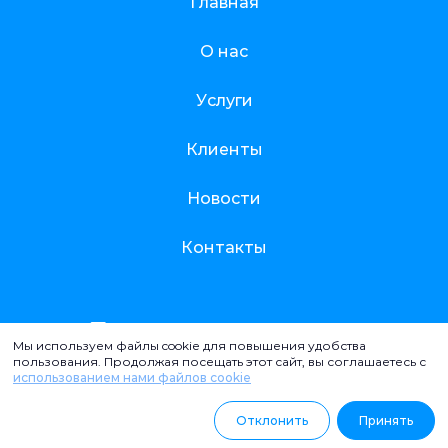
Главная
О нас
Услуги
Клиенты
Новости
Контакты
info@opencompanyinbelarus.com
Мы используем файлы cookie для повышения удобства
220029, Республика Беларусь, г. Минск ул. Красная, 1.
пользования. Продолжая посещать этот сайт, вы соглашаетесь с
использованием нами файлов cookie
Политика конфиденциальности
Способы оплаты
Отклонить
Принять