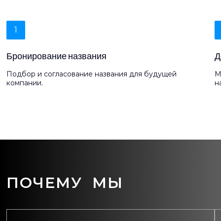
1
Бронирование названия
Д
Подбор и согласование названия для будущей
М
компании.
н
ПОЧЕМУ МЫ