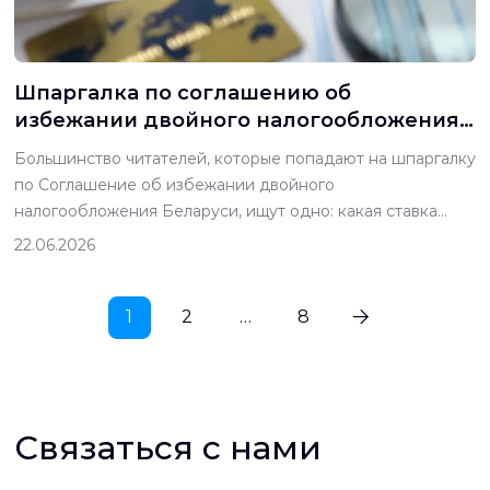
Шпаргалка по cоглашению об
избежании двойного налогообложения
(СИДН) Беларуси
Большинство читателей, которые попадают на шпаргалку
по Соглашение об избежании двойного
налогообложения Беларуси, ищут одно: какая ставка
применяется ко мне? В 2026 году честный ответ зависит
22.06.2026
от того, в какой из трёх групп находится ваша страна — и
только одна из этих групп получает ставку по
соглашению вообще. Если вы в одной из 27
1
2
…
8
«недружественных» […]
Связаться с нами