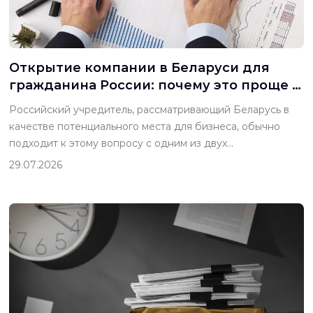
Открытие компании в Беларуси для
гражданина России: почему это проще и
что при этом не меняется.
Российский учредитель, рассматривающий Беларусь в
качестве потенциального места для бизнеса, обычно
подходит к этому вопросу с одним из двух
предположений, и стоит поначалу развеять оба. Первое
29.07.2026
— это представление о Беларуси как о более или менее
российском соседе, почти идентичном России, где
создание компании должно быть простым, а правила
работы будут привычными. Второе, более
распространенное […]