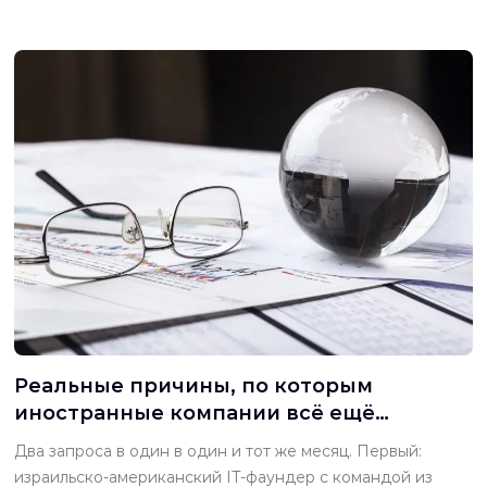
землей под ним. У каждой свой директор, свой бухгалтер
и свой банк. Примерно раз в квартал деньги оказываются
не на том счете, где они нужны. Финансовый директор
группы хочет […]
Реальные причины, по которым
иностранные компании всё ещё
выбирают Беларусь в 2026 году
Два запроса в один в один и тот же месяц. Первый:
израильско-американский IT-фаундер с командой из