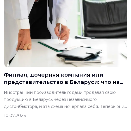
Филиал, дочерняя компания или
представительство в Беларуси: что на
самом деле разрешает делать каждая
Иностранный производитель годами продавал свою
форма
продукцию в Беларусь через независимого
дистрибьютора, и эта схема исчерпала себя. Теперь они
хотят иметь собственных сотрудников в стране. Они
10.07.2026
хотят выставлять счета белорусским клиентам напрямую,
а не через посредника, берущего наценку. Два