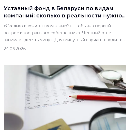
Уставный фонд в Беларуси по видам
компаний: сколько в реальности нужно
вложить
«Сколько вложить в компанию?» — обычно первый
вопрос иностранного собственника. Честный ответ
занимает десять минут. Двухминутный вариант вводит в
заблуждение. Белорусский закон позволяет
24.06.2026
зарегистрировать обычное ООО с очень небольшим
уставным фондом. С такой компанией вы не откроете
банковский счёт, не подпишете серьёзную аренду и не
пройдёте ни одной проверки контрагентом.
Юридический минимум и рабочий минимум […]