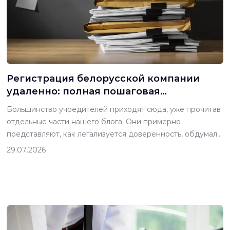
Регистрация белорусской компании
удаленно: полная пошаговая
последовательность 2026 года
Большинство учредителей приходят сюда, уже прочитав
отдельные части нашего блога. Они примерно
представляют, как легализуется доверенность, обдумали,
открывать ли ООО, выяснили, что электронная подпись —
29.07.2026
не тот ярлык, каким кажется. Чего теперь хочется — так
это всего целиком и по порядку: полный путь, от первого
шага до последнего, и ясное понимание того, что нужно
сделать […]