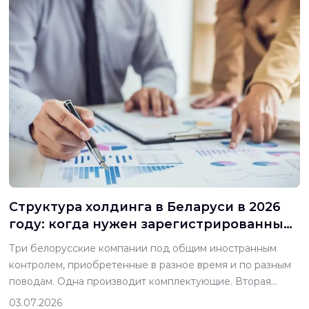
Структура холдинга в Беларуси в 2026
году: когда нужен зарегистрированный
холдинг, а когда хватит материнской
Три белорусские компании под общим иностранным
компании
контролем, приобретенные в разное время и по разным
поводам. Одна производит комплектующие. Вторая
импортирует и продает. Третья владеет складом и
03.07.2026