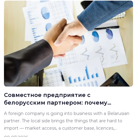
консультанта посоветовали им открыть
представительство, и кто-то назвал им примерные сроки.
Вопрос, который встает на стол белорусского […]
Совместное предприятие с
белорусским партнером: почему
корпоративный договор не сделает
A foreign company is going into business with a Belarusian
того, что вы от него ждете
partner. The local side brings the things that are hard to
import — market access, a customer base, licences,
premises, people who know how the sector works locally.