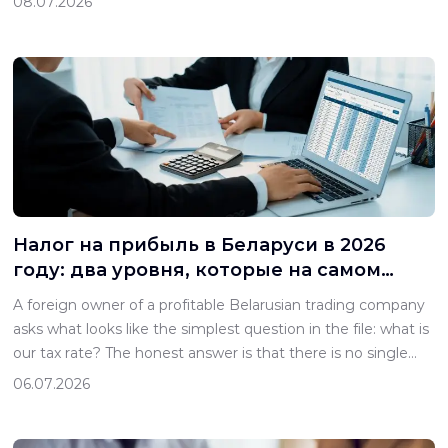
08.07.2026
The foreign side brings capital and technology. They have
agreed the shape of it: the foreign investor […]
Налог на прибыль в Беларуси в 2026
году: два уровня, которые на самом
деле платит иностранный собственник
A foreign owner of a profitable Belarusian trading company
asks what looks like the simplest question in the file: what is
our tax rate? The honest answer is that there is no single
number, and the gap between the number the owner has
06.07.2026
in mind and the amount that actually leaves the business is
where […]