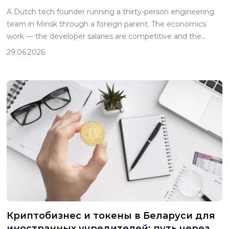
подачи из-за рубежа
A Dutch tech founder running a thirty-person engineering
team in Minsk through a foreign parent. The economics
work — the developer salaries are competitive and the
talent is real — but the corporate income tax exposure on
29.06.2026
the development cost is significant, and the social security
loading on senior developer compensation adds another
layer. The […]
Криптобизнес и токены в Беларуси для
иностранных учредителей: путь через